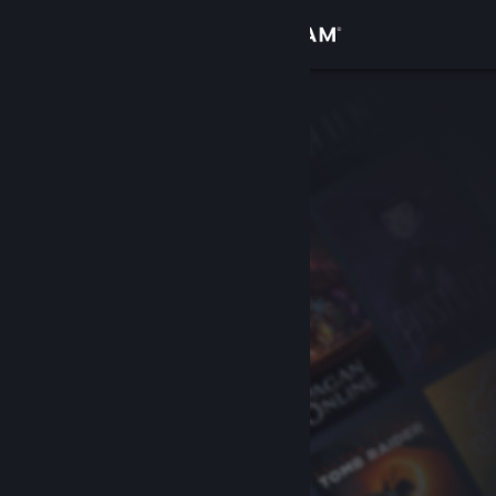
Log på
Butik
Fællesskab
Om
Support
Skift sprog
Hent Steam-mobilappen
Vis desktop-webside