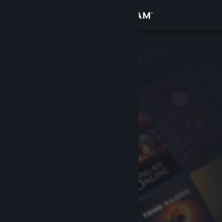
Log på
Butik
Fællesskab
Om
Support
Skift sprog
Hent Steam-mobilappen
Vis desktop-webside