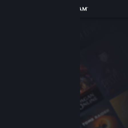
Log på
Butik
Fællesskab
Om
Support
Skift sprog
Hent Steam-mobilappen
Vis desktop-webside