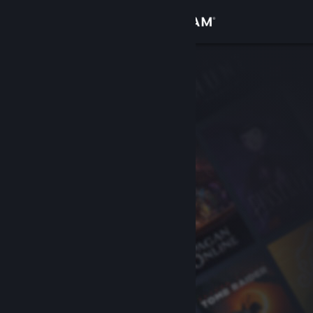
Log på
Butik
Fællesskab
Om
Support
Skift sprog
Hent Steam-mobilappen
Vis desktop-webside