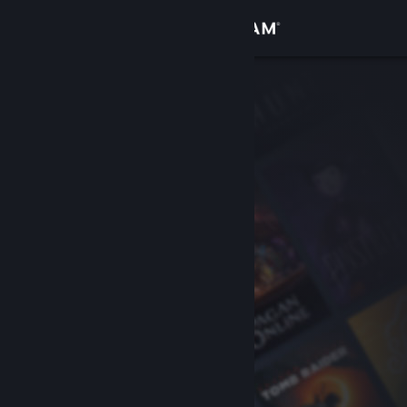
Log på
Butik
Fællesskab
Om
Support
Skift sprog
Hent Steam-mobilappen
Vis desktop-webside