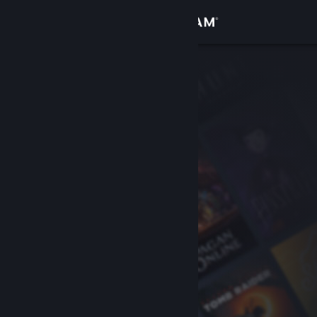
Log på
Butik
Fællesskab
Om
Support
Skift sprog
Hent Steam-mobilappen
Vis desktop-webside