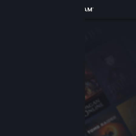
Log på
Butik
Fællesskab
Om
Support
Skift sprog
Hent Steam-mobilappen
Vis desktop-webside