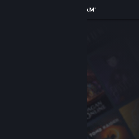
Log på
Butik
Fællesskab
Om
Support
Skift sprog
Hent Steam-mobilappen
Vis desktop-webside