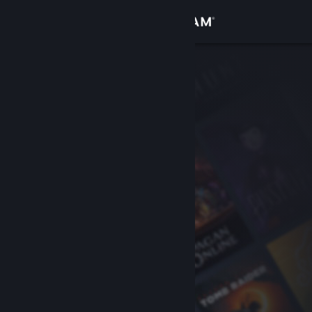
Log på
Butik
Fællesskab
Om
Support
Skift sprog
Hent Steam-mobilappen
Vis desktop-webside