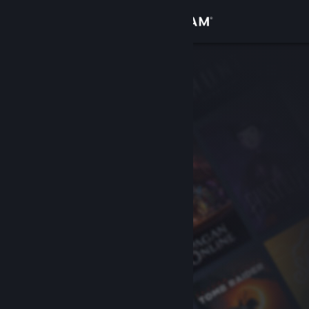
Log på
Butik
Fællesskab
Om
Support
Skift sprog
Hent Steam-mobilappen
Vis desktop-webside