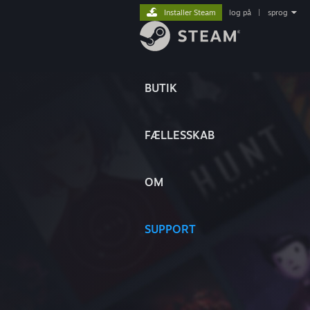
Installer Steam
log på
|
sprog
BUTIK
FÆLLESSKAB
OM
SUPPORT