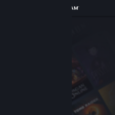
Log på
Butik
Fællesskab
Om
Support
Skift sprog
Hent Steam-mobilappen
Vis desktop-webside