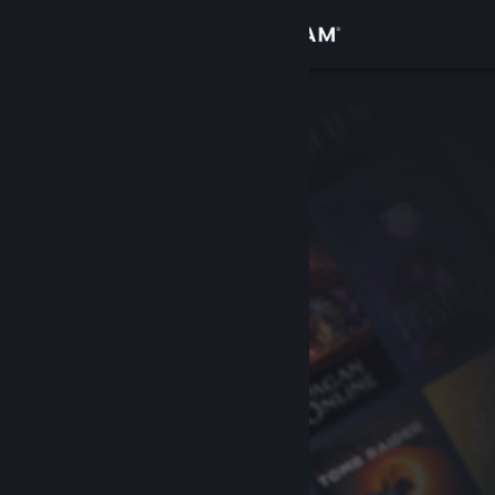
Log på
Butik
Fællesskab
Om
Support
Skift sprog
Hent Steam-mobilappen
Vis desktop-webside