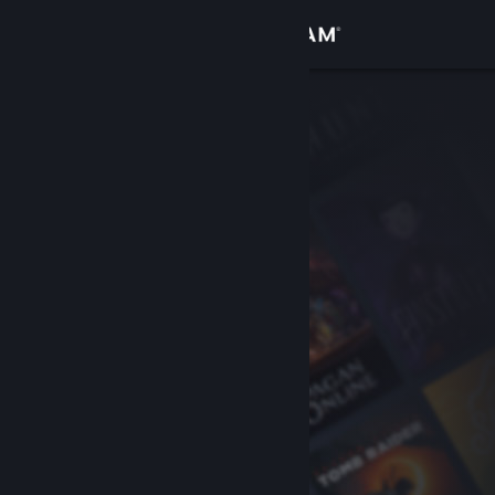
Log på
Butik
Fællesskab
Om
Support
Skift sprog
Hent Steam-mobilappen
Vis desktop-webside