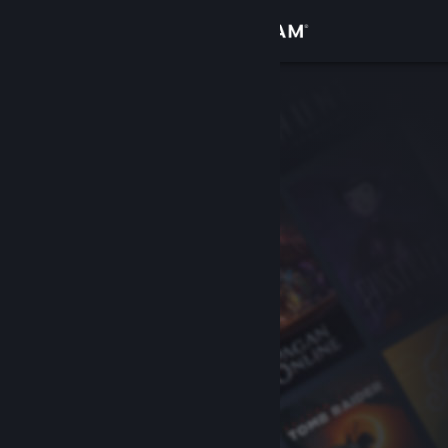
Log på
Butik
Fællesskab
Om
Support
Skift sprog
Hent Steam-mobilappen
Vis desktop-webside