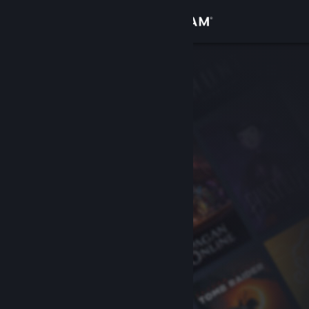
Log på
Butik
Fællesskab
Om
Support
Skift sprog
Hent Steam-mobilappen
Vis desktop-webside