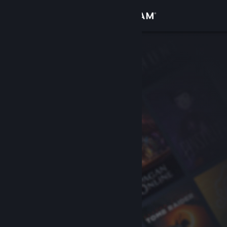
Log på
Butik
Fællesskab
Om
Support
Skift sprog
Hent Steam-mobilappen
Vis desktop-webside