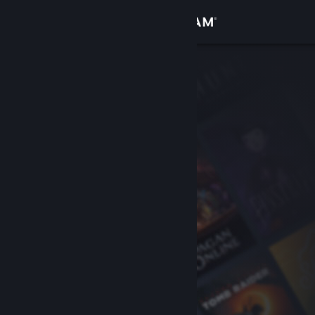
Log på
Butik
Fællesskab
Om
Support
Skift sprog
Hent Steam-mobilappen
Vis desktop-webside