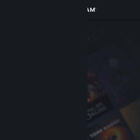
Log på
Butik
Fællesskab
Om
Support
Skift sprog
Hent Steam-mobilappen
Vis desktop-webside