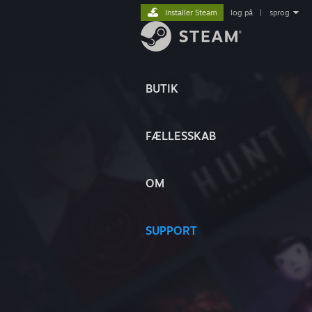
Installer Steam
log på
|
sprog
BUTIK
FÆLLESSKAB
OM
SUPPORT