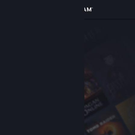
Log på
Butik
Fællesskab
Om
Support
Skift sprog
Hent Steam-mobilappen
Vis desktop-webside