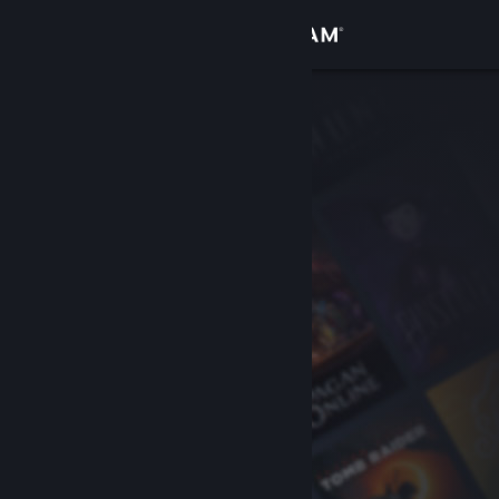
Log på
Butik
Fællesskab
Om
Support
Skift sprog
Hent Steam-mobilappen
Vis desktop-webside