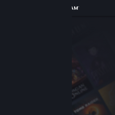
Log på
Butik
Fællesskab
Om
Support
Skift sprog
Hent Steam-mobilappen
Vis desktop-webside