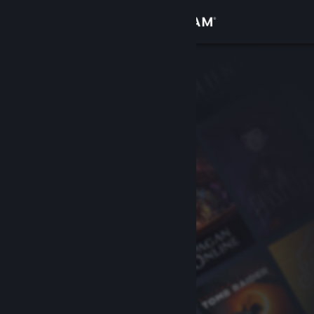
Log på
Butik
Fællesskab
Om
Support
Skift sprog
Hent Steam-mobilappen
Vis desktop-webside