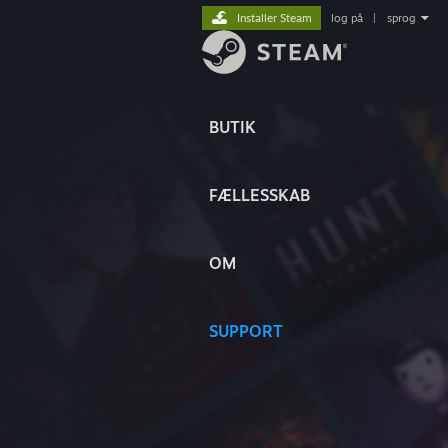
Installer Steam
log på
|
sprog
BUTIK
FÆLLESSKAB
OM
SUPPORT