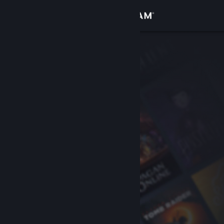
Log på
Butik
Fællesskab
Om
Support
Skift sprog
Hent Steam-mobilappen
Vis desktop-webside