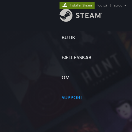
Installer Steam
log på
|
sprog
BUTIK
FÆLLESSKAB
OM
SUPPORT