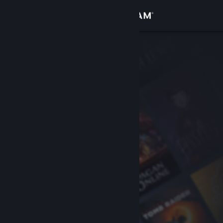
Log på
Butik
Fællesskab
Om
Support
Skift sprog
Hent Steam-mobilappen
Vis desktop-webside