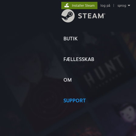
Installer Steam
log på
|
sprog
BUTIK
FÆLLESSKAB
OM
SUPPORT