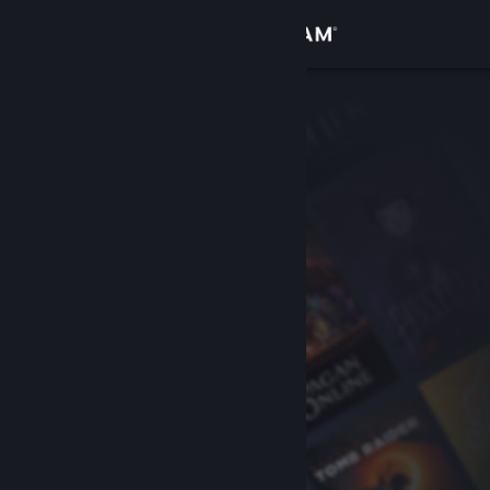
Log på
Butik
Fællesskab
Om
Support
Skift sprog
Hent Steam-mobilappen
Vis desktop-webside