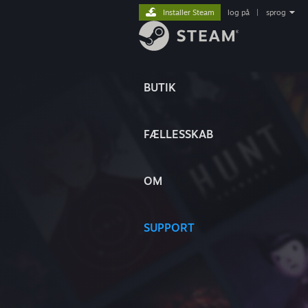
Installer Steam
log på
|
sprog
BUTIK
FÆLLESSKAB
OM
SUPPORT