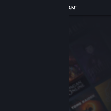
Log på
Butik
Fællesskab
Om
Support
Skift sprog
Hent Steam-mobilappen
Vis desktop-webside