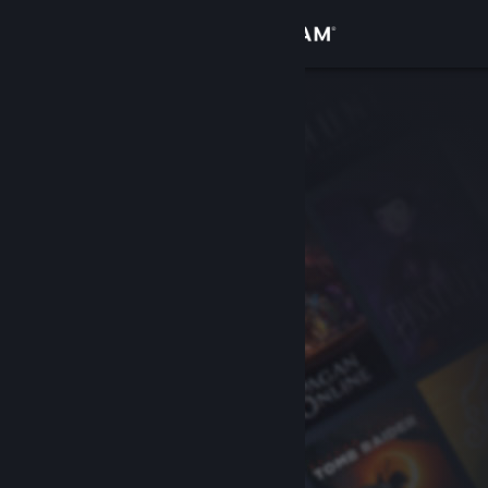
Log på
Butik
Fællesskab
Om
Support
Skift sprog
Hent Steam-mobilappen
Vis desktop-webside