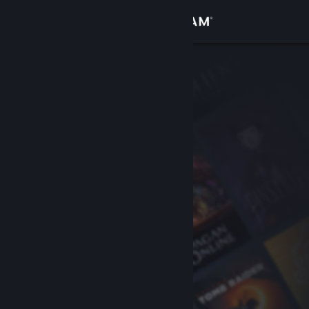
Log på
Butik
Fællesskab
Om
Support
Skift sprog
Hent Steam-mobilappen
Vis desktop-webside