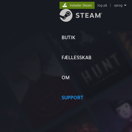
Installer Steam
log på
|
sprog
BUTIK
FÆLLESSKAB
OM
SUPPORT