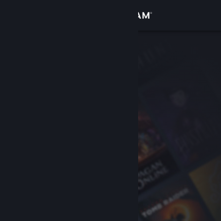
Log på
Butik
Fællesskab
Om
Support
Skift sprog
Hent Steam-mobilappen
Vis desktop-webside