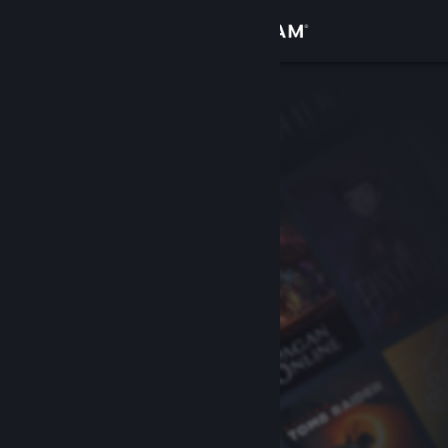
Log på
Butik
Fællesskab
Om
Support
Skift sprog
Hent Steam-mobilappen
Vis desktop-webside