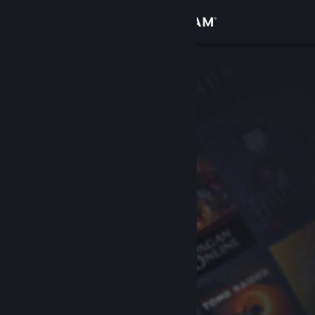
Log på
Butik
Fællesskab
Om
Support
Skift sprog
Hent Steam-mobilappen
Vis desktop-webside