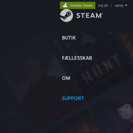
Installer Steam
log på
|
sprog
BUTIK
FÆLLESSKAB
OM
SUPPORT