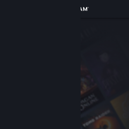
Log på
Butik
Fællesskab
Om
Support
Skift sprog
Hent Steam-mobilappen
Vis desktop-webside