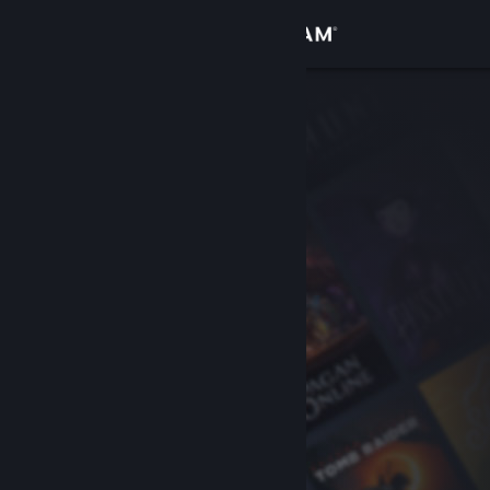
Log på
Butik
Fællesskab
Om
Support
Skift sprog
Hent Steam-mobilappen
Vis desktop-webside