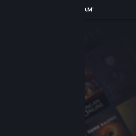
Log på
Butik
Fællesskab
Om
Support
Skift sprog
Hent Steam-mobilappen
Vis desktop-webside