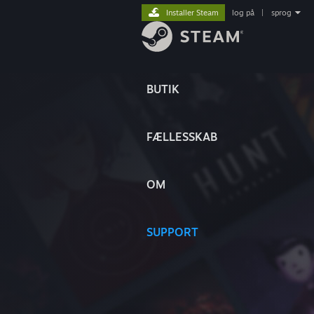
Installer Steam
log på
|
sprog
BUTIK
FÆLLESSKAB
OM
SUPPORT