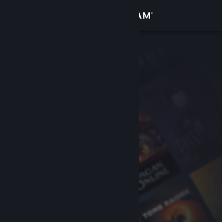
Log på
Butik
Fællesskab
Om
Support
Skift sprog
Hent Steam-mobilappen
Vis desktop-webside