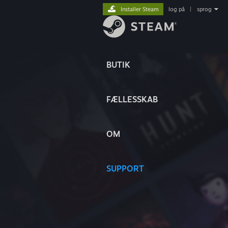
Installer Steam
log på
|
sprog
BUTIK
FÆLLESSKAB
OM
SUPPORT