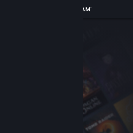
Log på
Butik
Fællesskab
Om
Support
Skift sprog
Hent Steam-mobilappen
Vis desktop-webside