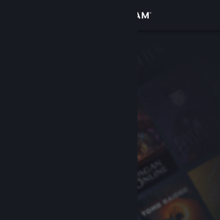
Log på
Butik
Fællesskab
Om
Support
Skift sprog
Hent Steam-mobilappen
Vis desktop-webside