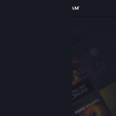
Log på
Butik
Fællesskab
Om
Support
Skift sprog
Hent Steam-mobilappen
Vis desktop-webside