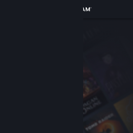
Log på
Butik
Fællesskab
Om
Support
Skift sprog
Hent Steam-mobilappen
Vis desktop-webside