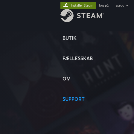
Installer Steam
log på
|
sprog
BUTIK
FÆLLESSKAB
OM
SUPPORT